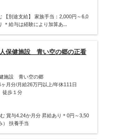
 【別途支給】 家族手当：2,000円～6,0
あり ＊給与は経験により加算あ...
老人保健施設 青い空の郷の正看
保健施設 青い空の郷
4ヶ月分/月給26万円以上/年休111日
 徒歩１分
含む 賞与4.24か月分 昇給あり＊0円～3,50
み） 扶養手当