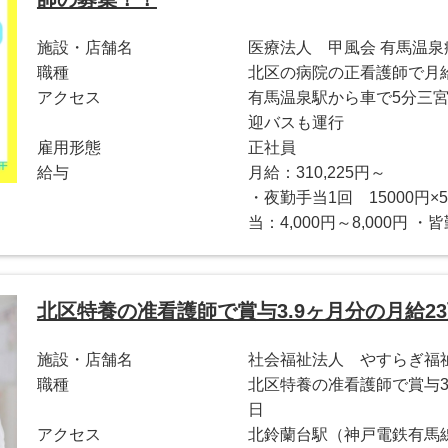
施設・店舗名
医療法人 甲風会 有馬温泉
職種
北区の病院の正看護師で月給
アクセス
有馬温泉駅から車で5分三宮
迎バスも運行
雇用形態
正社員
給与
月給：310,225円～
・夜勤手当1回 15000円
当：4,000円～8,000円 ・皆
北区特養の准看護師で賞与3.9ヶ月分の月給23
施設・店舗名
社会福祉法人 やすらぎ福
職種
北区特養の准看護師で賞与3.
日
アクセス
北鈴蘭台駅（神戸電鉄有馬