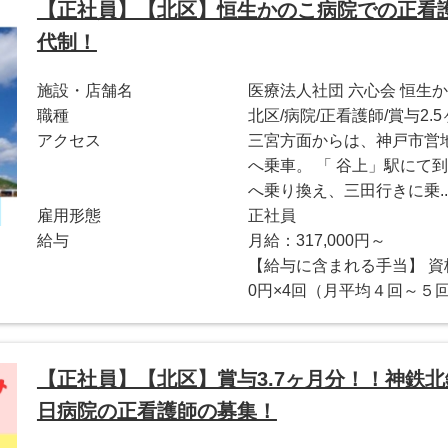
【正社員】【北区】恒生かのこ病院での正看護
代制！
施設・店舗名
医療法人社団 六心会 恒生
職種
北区/病院/正看護師/賞与2.
アクセス
三宮方面からは、神戸市営
へ乗車。 「 谷上」駅にて
へ乗り換え、三田行きに乗..
雇用形態
正社員
給与
月給：317,000円～
【給与に含まれる手当】 資格手
0円×4回（月平均４回～５回
【正社員】【北区】賞与3.7ヶ月分！！神鉄
日病院の正看護師の募集！