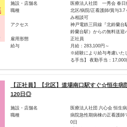
施設・店舗名
医療法人社団 一秀会 春日
職種
北区/病院/正看護師/賞与3.
み相談可
アクセス
神戸電鉄三田線『北鈴蘭台
鈴蘭台駅）からの無料送迎
雇用形態
正社員
給与
月給：283,100円～
※経験により給与考慮いた
る手当】 夜勤手当：17,000円
【正社員】【北区】道場南口駅すぐ☆恒生病
120日◎
施設・店舗名
医療法人社団 六心会 恒生
職種
病院急性期病棟の正看護師で
0日