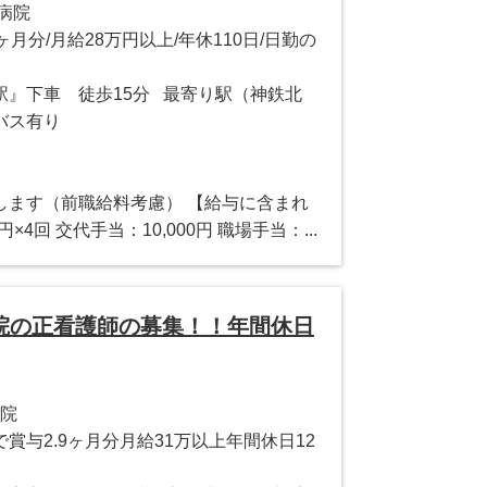
病院
7ヶ月分/月給28万円以上/年休110日/日勤の
駅』下車 徒歩15分 最寄り駅（神鉄北
バス有り
します（前職給料考慮） 【給与に含まれ
×4回 交代手当：10,000円 職場手当：...
院の正看護師の募集！！年間休日
病院
賞与2.9ヶ月分月給31万以上年間休日12