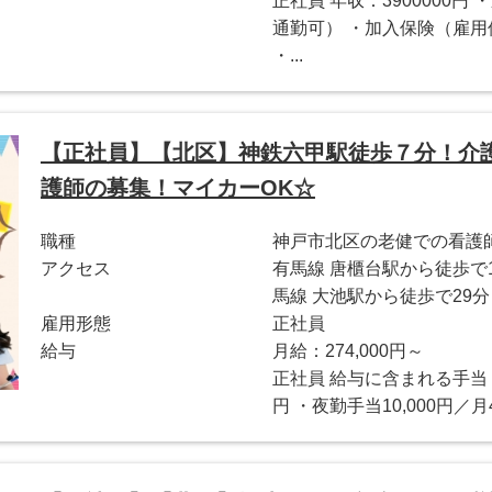
正社員 年収：3900000
通勤可） ・加入保険（雇
・...
【正社員】【北区】神鉄六甲駅徒歩７分！介
護師の募集！マイカーOK☆
職種
神戸市北区の老健での看護師
アクセス
有馬線 唐櫃台駅から徒歩で
馬線 大池駅から徒歩で29分
雇用形態
正社員
給与
月給：274,000円～
正社員 給与に含まれる手当 ・
円 ・夜勤手当10,000円／月