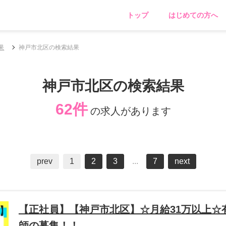
トップ
はじめての方へ
果
神戸市北区の検索結果
神戸市北区の検索結果
62件
の求人があります
prev
1
2
3
...
7
next
【正社員】【神戸市北区】☆月給31万以上☆
師の募集！！