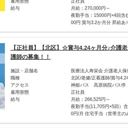
雇用形態
正社員
給与
月給：270,000円～
夜勤手当：15000円×4回含む
00円 賞与3.2か月分 昇給
【正社員】【北区】☆賞与4.24ヶ月分♪介護
護師の募集！！
施設・店舗名
医療法人寿栄会 介護老人
職種
北区/老健/正看護師/賞与4.2
アクセス
神姫バス 高原病院バス停
雇用形態
正社員
給与
月給：266,525円～
夜勤手当(11,705円×5回）
0円/月 住宅手当（世帯主の