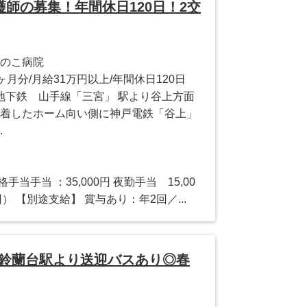
師の募集！年間休日120日！2交
かのこ病院
5ヶ月分/月給31万円以上/年間休日120日
地下鉄 山手線「三宮」 駅より谷上方面
到着したホーム向い側に神戸電鉄「谷上」
.
当手当 ：35,000円 夜勤手当 15,00
） 【別途支給】 賞与あり：年2回／...
北鈴蘭台駅より送迎バスあり◎春