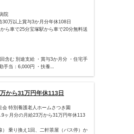
病院
30万以上賞与3か月分年休108日
から車で25分宝塚駅から車で20分無料送
×5回含む 別途支給 ・賞与3か月分 ・住宅手
勤手当：6,000円 ・扶養...
万から31万円年休113日
祉会 特別養護老人ホームさつき園
9ヶ月分の月給23万から31万円年休113
線） 乗り換え1回、二軒茶屋（バス停）か