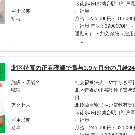
ら徒歩3分鈴蘭台駅（神戸電
雇用形態
正社員
給与
月給：235,000円～311,00
正社員 年収：3900000
通勤可） ・加入保険（雇
・...
北区特養の正看護師で賞与3.9ヶ月分の月給24
施設・店舗名
社会福祉法人 やすらぎ福
職種
北区特養の正看護師で賞与3.
日
アクセス
北鈴蘭台駅（神戸電鉄有馬
ら徒歩3分鈴蘭台駅（神戸電
雇用形態
正社員
給与
月給：245,000円～321,00