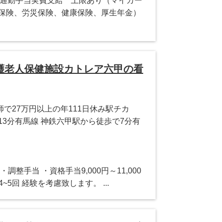
円 ・通勤手当実費支給 上限あり（マイカー
用保険、労災保険、健康保険、厚生年金）
護老人保健施設カトレア六甲の看
で27万円以上の年111日休み駅チカ
13分有馬線 神鉄六甲駅から徒歩で7分有
調整手当 ・資格手当9,000円～11,000
4~5回 経験を考慮致します。 ...