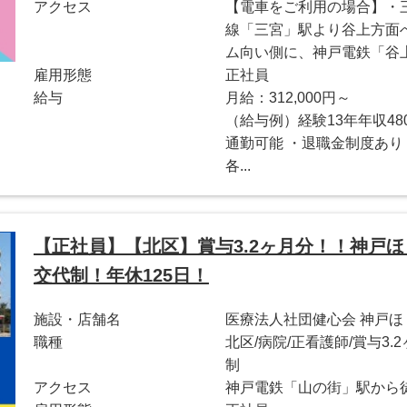
アクセス
【電車をご利用の場合】・
線「三宮」駅より谷上方面
ム向い側に、神戸電鉄「谷上」
雇用形態
正社員
給与
月給：312,000円～
（給与例）経験13年年収480
通勤可能 ・退職金制度あり
各...
【正社員】【北区】賞与3.2ヶ月分！！神戸
交代制！年休125日！
施設・店舗名
医療法人社団健心会 神戸ほ
職種
北区/病院/正看護師/賞与3.2
制
アクセス
神戸電鉄「山の街」駅から