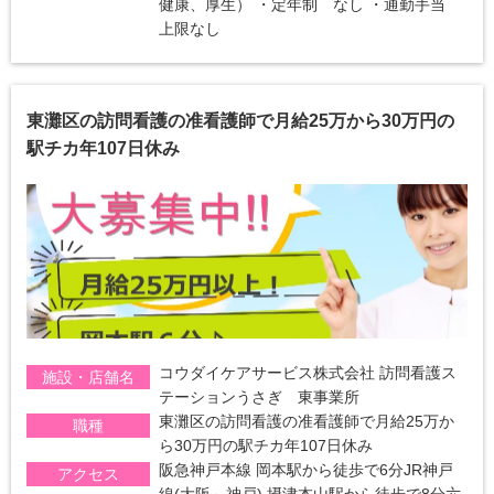
健康、厚生） ・定年制 なし ・通勤手当
上限なし
東灘区の訪問看護の准看護師で月給25万から30万円の
駅チカ年107日休み
コウダイケアサービス株式会社 訪問看護ス
施設・店舗名
テーションうさぎ 東事業所
東灘区の訪問看護の准看護師で月給25万か
職種
ら30万円の駅チカ年107日休み
阪急神戸本線 岡本駅から徒歩で6分JR神戸
アクセス