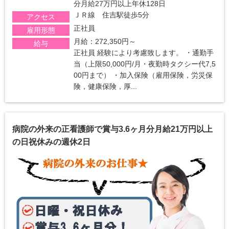
分月給27万円以上年休128日
ＪＲ線 住吉駅徒歩5分
アクセス
正社員
雇用形態
月給：272,350円～
給与
正社員 経験により考慮致します。 ・通勤手
当（上限50,000円/月・夜勤時タクシー代7,5
00円まで） ・加入保険（雇用保険，労災保
険，健康保険，厚...
病院の外来の正看護師で賞与3.6ヶ月分月給21万円以上
の日祝休みの週休2日