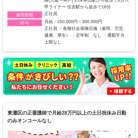
線(大阪～神戸) 摂津本山駅から徒歩で8分六
甲ライナー 住吉駅から徒歩で18分
正社員
雇用形態
月給：250,000円～300,000円
給与
正社員 ・各種社会保険完備（雇用、労災、
健康、厚生） ・定年制 なし ・通勤手当
上限なし
東灘区の正看護師で月給28万円以上の土日祝休み日勤
のみオンコールなし