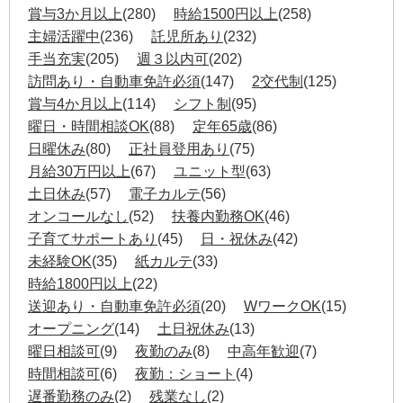
賞与3か月以上
(280)
時給1500円以上
(258)
主婦活躍中
(236)
託児所あり
(232)
手当充実
(205)
週３以内可
(202)
訪問あり・自動車免許必須
(147)
2交代制
(125)
賞与4か月以上
(114)
シフト制
(95)
曜日・時間相談OK
(88)
定年65歳
(86)
日曜休み
(80)
正社員登用あり
(75)
月給30万円以上
(67)
ユニット型
(63)
土日休み
(57)
電子カルテ
(56)
オンコールなし
(52)
扶養内勤務OK
(46)
子育てサポートあり
(45)
日・祝休み
(42)
未経験OK
(35)
紙カルテ
(33)
時給1800円以上
(22)
送迎あり・自動車免許必須
(20)
WワークOK
(15)
オープニング
(14)
土日祝休み
(13)
曜日相談可
(9)
夜勤のみ
(8)
中高年歓迎
(7)
時間相談可
(6)
夜勤：ショート
(4)
遅番勤務のみ
(2)
残業なし
(2)