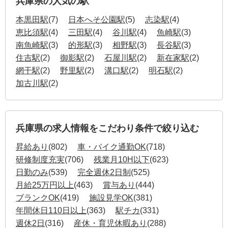
兵庫県の人気の駅
本黒田駅
(7)
日本へそ公園駅
(5)
志染駅
(4)
恵比須駅
(4)
三田駅
(4)
谷川駅
(4)
魚崎駅
(3)
南魚崎駅
(3)
的形駅
(3)
相野駅
(3)
長谷駅
(3)
住吉駅
(2)
御影駅
(2)
石屋川駅
(2)
新在家駅
(2)
網干駅
(2)
野里駅
(2)
溝口駅
(2)
明石駅
(2)
加古川駅
(2)
兵庫県の求人情報をこだわり条件で絞り込む
昇給あり
(802)
車・バイク通勤OK
(718)
研修制度充実
(706)
残業月10H以下
(623)
日勤のみ
(539)
完全週休2日制
(525)
月給25万円以上
(463)
賞与あり
(444)
ブランクOK
(419)
施設見学OK
(381)
年間休日110日以上
(363)
駅チカ
(331)
週休2日
(316)
産休・育児休暇あり
(288)