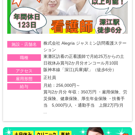
株式会社 Alegria ジャスミン訪問看護ステー
施設・店舗名
ション
東灘区訪看の正看護師で月給25万からの土
職種
日祝休み賞与2か月分オンコール月10回
阪神本線「深江(兵庫)駅」（徒歩6分）
アクセス
正社員
雇用形態
月給：256,000円～
給与
賞与2か月分 年収：350万円 ・雇用保険、労
災保険、健康保険、厚生年金保険 ・扶養手
当 5,000円/人 ・通勤手当 上限2万円/月
...