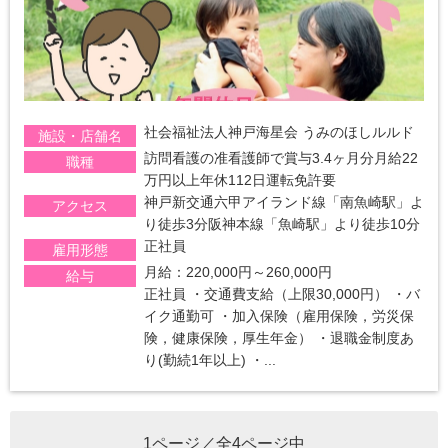
社会福祉法人神戸海星会 うみのほしルルド
施設・店舗名
訪問看護の准看護師で賞与3.4ヶ月分月給22
職種
万円以上年休112日運転免許要
神戸新交通六甲アイランド線「南魚崎駅」よ
アクセス
り徒歩3分阪神本線「魚崎駅」より徒歩10分
正社員
雇用形態
月給：220,000円～260,000円
給与
正社員 ・交通費支給（上限30,000円） ・バ
イク通勤可 ・加入保険（雇用保険，労災保
険，健康保険，厚生年金） ・退職金制度あ
り(勤続1年以上) ・...
1ページ／全4ページ中