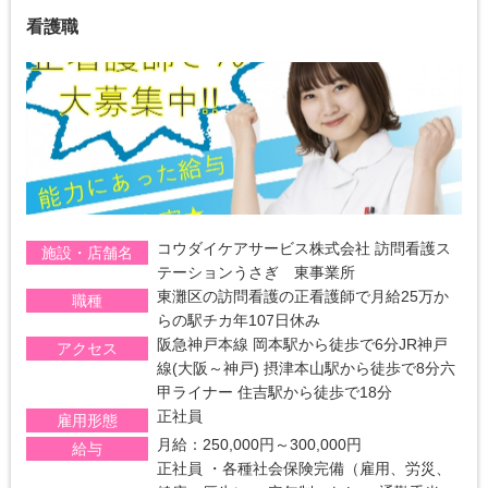
看護職
コウダイケアサービス株式会社 訪問看護ス
施設・店舗名
テーションうさぎ 東事業所
東灘区の訪問看護の正看護師で月給25万か
職種
らの駅チカ年107日休み
阪急神戸本線 岡本駅から徒歩で6分JR神戸
アクセス
線(大阪～神戸) 摂津本山駅から徒歩で8分六
甲ライナー 住吉駅から徒歩で18分
正社員
雇用形態
月給：250,000円～300,000円
給与
正社員 ・各種社会保険完備（雇用、労災、