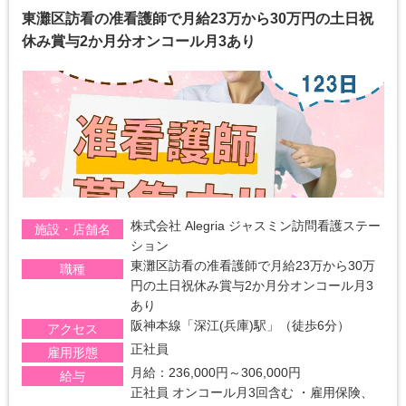
東灘区訪看の准看護師で月給23万から30万円の土日祝
休み賞与2か月分オンコール月3あり
株式会社 Alegria ジャスミン訪問看護ステー
施設・店舗名
ション
東灘区訪看の准看護師で月給23万から30万
職種
円の土日祝休み賞与2か月分オンコール月3
あり
阪神本線「深江(兵庫)駅」（徒歩6分）
アクセス
正社員
雇用形態
月給：236,000円～306,000円
給与
正社員 オンコール月3回含む ・雇用保険、