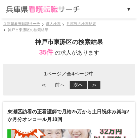
兵庫県看護転職サーチ
求人検索
兵庫県の検索結果
神戸市東灘区の検索結果
神戸市東灘区の検索結果
35件
の求人があります
1ページ／全4ページ中
≪
前へ
次へ
≫
東灘区訪看の正看護師で月給25万から土日祝休み賞与2
か月分オンコール月10回