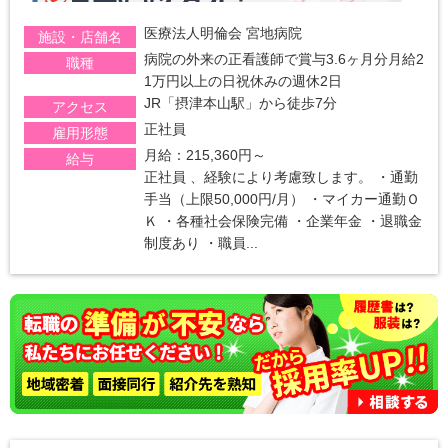
医療法人明倫会 宮地病院
施設・店舗名
病院の外来の正看護師で賞与3.6ヶ月分月給2
職種
1万円以上の日祝休みの週休2日
JR「摂津本山駅」から徒歩7分
アクセス
正社員
雇用形態
月給：215,360円～
給与
正社員 、経験により考慮致します。 ・通勤
手当（上限50,000円/月） ・マイカー通勤Ｏ
Ｋ ・各種社会保険完備 ・企業年金 ・退職金
制度あり ・職員...