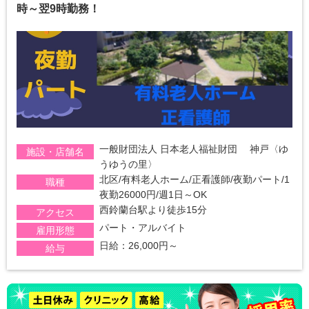
時～翌9時勤務！
一般財団法人 日本老人福祉財団 神戸〈ゆ
施設・店舗名
うゆうの里〉
北区/有料老人ホーム/正看護師/夜勤パート/1
職種
夜勤26000円/週1日～OK
西鈴蘭台駅より徒歩15分
アクセス
パート・アルバイト
雇用形態
日給：26,000円～
給与