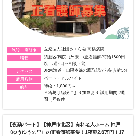
医療法人社団さくら会 高橋病院
施設・店舗名
須磨区/病院（外来）/正看護師/時給1800円
職種
以上/週4日～相談可能
JR東海道・山陽本線の鷹取駅から徒歩約3分
アクセス
パート・アルバイト
雇用形態
時給：1,800円～
給与
＊給与は経験により加算あり
試用期間 2週
間（同条件）
【夜勤パート】【神戸市北区】有料老人ホーム 神戸
〈ゆうゆうの里〉の正看護師募集！1夜勤2.6万円！17