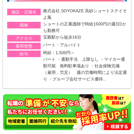
株式会社 SOYOKAZE 高砂ショートステイそ
施設・店舗名
よ風
ショートの正看護師で時給1500円の週3日か
職種
ら勤務可
宝殿駅から徒歩16分
アクセス
パート・アルバイト
雇用形態
時給：1,500円～
給与
パート ・通勤手当 上限なし ・マイカー通
勤可能 無料駐車場あり ・社会保険完備
（雇用，労災） 週の労働時間により法定通
り ・グループ会社サービス優待...