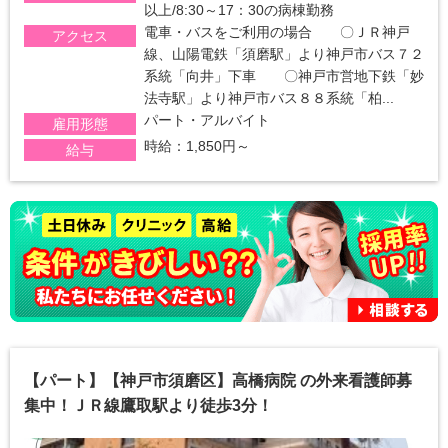
以上/8:30～17：30の病棟勤務
電車・バスをご利用の場合 〇ＪＲ神戸
アクセス
線、山陽電鉄「須磨駅」より神戸市バス７２
系統「向井」下車 〇神戸市営地下鉄「妙
法寺駅」より神戸市バス８８系統「柏...
パート・アルバイト
雇用形態
時給：1,850円～
給与
【パート】【神戸市須磨区】高橋病院 の外来看護師募
集中！ＪＲ線鷹取駅より徒歩3分！