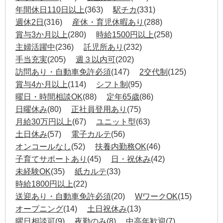
年間休日110日以上
(363)
駅チカ
(331)
週休2日
(316)
産休・育児休暇あり
(288)
賞与3か月以上
(280)
時給1500円以上
(258)
主婦活躍中
(236)
託児所あり
(232)
手当充実
(205)
週３以内可
(202)
訪問あり・自動車免許必須
(147)
2交代制
(125)
賞与4か月以上
(114)
シフト制
(95)
曜日・時間相談OK
(88)
定年65歳
(86)
日曜休み
(80)
正社員登用あり
(75)
月給30万円以上
(67)
ユニット型
(63)
土日休み
(57)
電子カルテ
(56)
オンコールなし
(52)
扶養内勤務OK
(46)
子育てサポートあり
(45)
日・祝休み
(42)
未経験OK
(35)
紙カルテ
(33)
時給1800円以上
(22)
送迎あり・自動車免許必須
(20)
WワークOK
(15)
オープニング
(14)
土日祝休み
(13)
曜日相談可
(9)
夜勤のみ
(8)
中高年歓迎
(7)