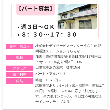
株式会社デイサービスセンターうららか 訪
施設・店舗名
問看護ステーションうららか
加古川市/訪問看護/正看護師/時給1875円以
職種
上/オンコールあり/週3日～OK
山陽電車浜の宮駅 徒歩15分
アクセス
パート・アルバイト
雇用形態
時給：1,875円～
給与
試用期間あり：6ヶ月（試用期間中 時給1,7
80円） ※経験・スキルに応じて決定しま
す。 その他オンコール、休日対応可能な場
合インセンティブあり