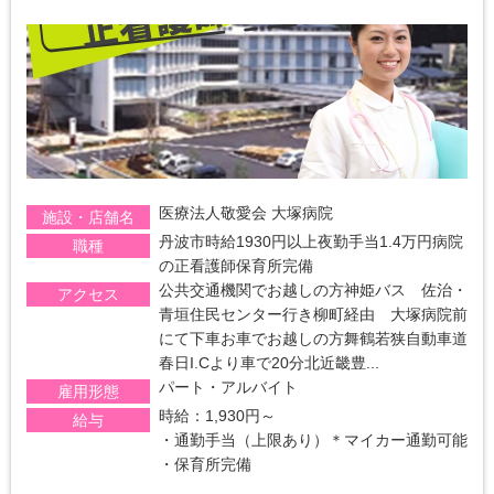
医療法人敬愛会 大塚病院
施設・店舗名
丹波市時給1930円以上夜勤手当1.4万円病院
職種
の正看護師保育所完備
公共交通機関でお越しの方神姫バス 佐治・
アクセス
青垣住民センター行き柳町経由 大塚病院前
にて下車お車でお越しの方舞鶴若狭自動車道
春日I.Cより車で20分北近畿豊...
パート・アルバイト
雇用形態
時給：1,930円～
給与
・通勤手当（上限あり）＊マイカー通勤可能
・保育所完備