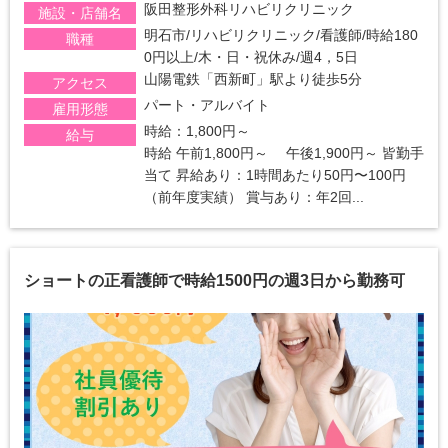
阪田整形外科リハビリクリニック
施設・店舗名
明石市/リハビリクリニック/看護師/時給180
職種
0円以上/木・日・祝休み/週4，5日
山陽電鉄「西新町」駅より徒歩5分
アクセス
パート・アルバイト
雇用形態
時給：1,800円～
給与
時給 午前1,800円～ 午後1,900円～ 皆勤手
当て 昇給あり：1時間あたり50円〜100円
（前年度実績） 賞与あり：年2回...
ショートの正看護師で時給1500円の週3日から勤務可