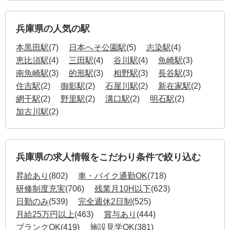
兵庫県の人気の駅
本黒田駅
(7)
日本へそ公園駅
(5)
志染駅
(4)
恵比須駅
(4)
三田駅
(4)
谷川駅
(4)
魚崎駅
(3)
南魚崎駅
(3)
的形駅
(3)
相野駅
(3)
長谷駅
(3)
住吉駅
(2)
御影駅
(2)
石屋川駅
(2)
新在家駅
(2)
網干駅
(2)
野里駅
(2)
溝口駅
(2)
明石駅
(2)
加古川駅
(2)
兵庫県の求人情報をこだわり条件で絞り込む
昇給あり
(802)
車・バイク通勤OK
(718)
研修制度充実
(706)
残業月10H以下
(623)
日勤のみ
(539)
完全週休2日制
(525)
月給25万円以上
(463)
賞与あり
(444)
ブランクOK
(419)
施設見学OK
(381)