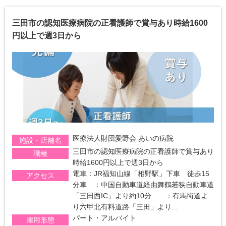
三田市の認知医療病院の正看護師で賞与あり時給1600
円以上で週3日から
医療法人財団愛野会 あいの病院
施設・店舗名
三田市の認知医療病院の正看護師で賞与あり
職種
時給1600円以上で週3日から
電車：JR福知山線「相野駅」下車 徒歩15
アクセス
分車 ：中国自動車道経由舞鶴若狭自動車道
「三田西IC」より約10分 ：有馬街道よ
り六甲北有料道路「三田」より...
パート・アルバイト
雇用形態