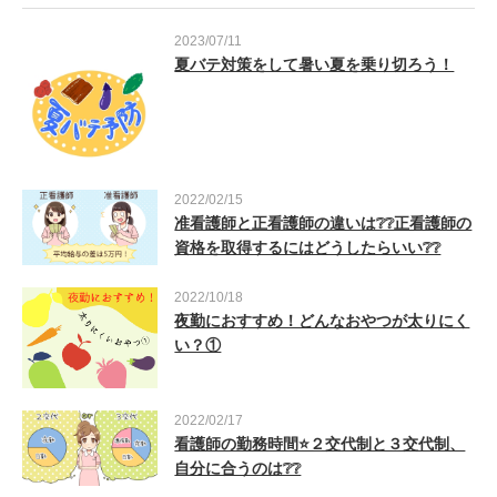
2023/07/11
夏バテ対策をして暑い夏を乗り切ろう！
2022/02/15
准看護師と正看護師の違いは❔❔正看護師の
資格を取得するにはどうしたらいい❔❔
2022/10/18
夜勤におすすめ！どんなおやつが太りにく
い？①
2022/02/17
看護師の勤務時間⭐２交代制と３交代制、
自分に合うのは❔❔